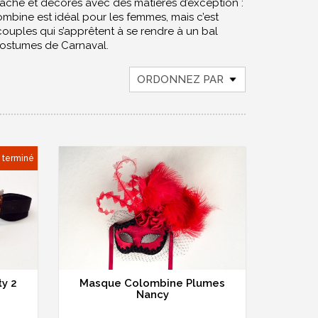
mâché et décorés avec des matières d’exception :
ombine est idéal pour les femmes, mais c’est
ouples qui s’apprêtent à se rendre à un bal
costumes de Carnaval.
ORDONNEZ PAR
t terminé
y 2
Masque Colombine Plumes
Nancy