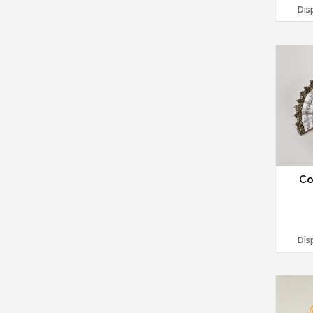
Dis
Co
Dis