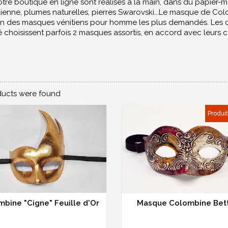
tre boutique en ligne sont réalisés à la main, dans du papier-
alienne, plumes naturelles, pierres Swarovski...Le masque de Col
’un des masques vénitiens pour homme les plus demandés. Les c
choisissent parfois 2 masques assortis, en accord avec leurs 
ucts were found
Produi
bine "Cigne" Feuille d'Or
Masque Colombine Bett