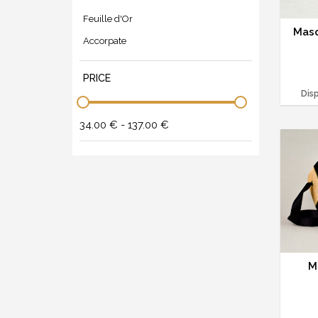
Feuille d'Or
Masq
Accorpate
PRICE
Disp
34.00 € - 137.00 €
M