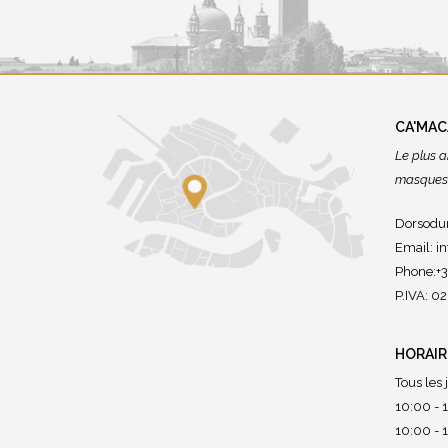
CA'MA
Le plus a
masques 
Dorsodur
Email:
i
Phone:+
P.IVA: 
HORAIR
Tous les 
10:00 - 1
10:00 - 1