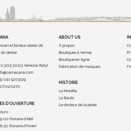
CANA
ABOUT US
I
ncien et fameux atelier de
À propos
Co
de Venise
Boutiques à Venise
Pr
Boutique en ligne
Co
o 3215 30123 Venezia (Italy)
Fabrication de masques
FA
nfo@camacana.com
39 041 5203229
HISTORIE
02070120270
La Moretta
La Bauta
ES D'OUVERTURE
Le docteur de la peste
jours:
9:00 (horaire d'été)
8:30 (horaire d'hiver)