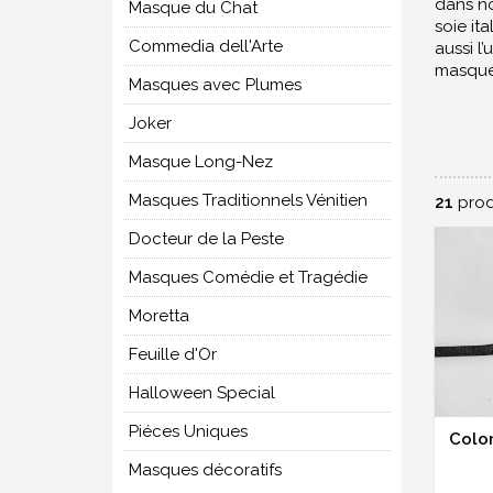
dans no
Masque du Chat
soie it
Commedia dell'Arte
aussi l
masqué 
Masques avec Plumes
Joker
Masque Long-Nez
Masques Traditionnels Vénitien
21
prod
Docteur de la Peste
Masques Comédie et Tragédie
Moretta
Feuille d'Or
Halloween Special
Piéces Uniques
Colom
Masques décoratifs