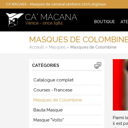
CA’ MACANA - Masques de carnaval vénitiens 100% originaux
BOUTIQUE
ATE
MASQUES DE COLOMBIN
»
»
Acceuill
Masques
Masques de Colombine
CATÉGORIES
Catalogue complet
Courses - Francese
Masques de Colombine
Bauta Masque
Parmi l
Masque "Volto"
il est 