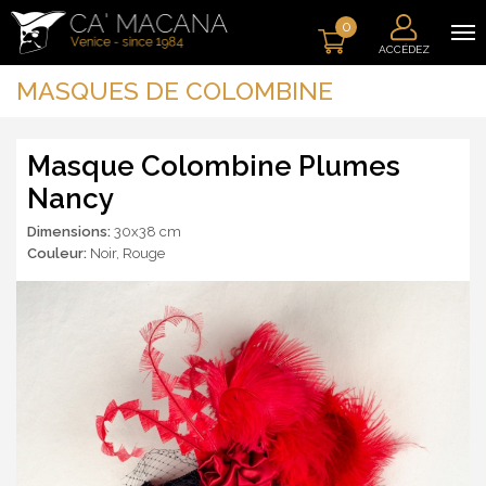
0
ACCÉDEZ
MASQUES DE COLOMBINE
Masque Colombine Plumes
Nancy
Dimensions:
30x38 cm
Couleur:
Noir
,
Rouge