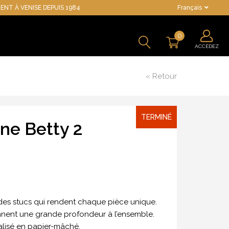
ENT À VENISE DEPUIS 1984
Français
0
ACCÉDEZ
« Retour
TERMINÉ
e Betty 2
es stucs qui rendent chaque pièce unique.
onnent une grande profondeur à l’ensemble.
alisé en papier-mâché.