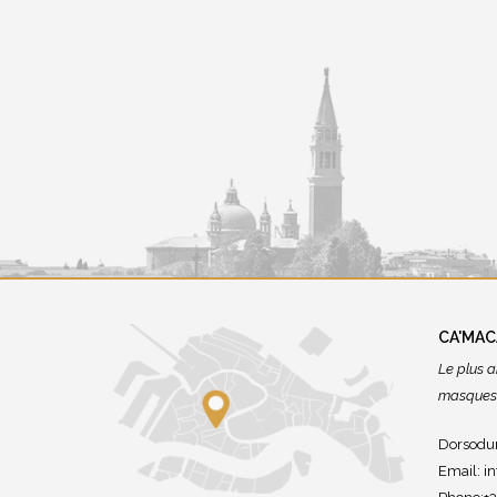
CA'MA
Le plus a
masques 
Dorsodur
Email:
i