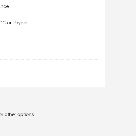
rance
CC or Paypal
or other options!