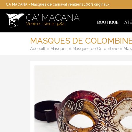
CA’ MACANA - Masques de carnaval vénitiens 100% originaux
BOUTIQUE
ATE
MASQUES DE COLOMBIN
»
»
»
Acceuill
Masques
Masques de Colombine
Mas