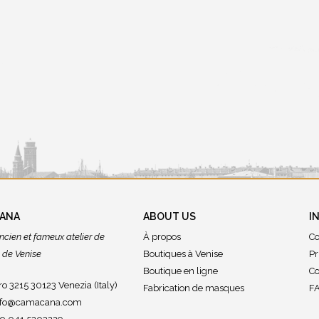
CANA
ABOUT US
I
ncien et fameux atelier de
À propos
Co
de Venise
Boutiques à Venise
Pr
Boutique en ligne
Co
o 3215 30123 Venezia (Italy)
Fabrication de masques
FA
nfo@camacana.com