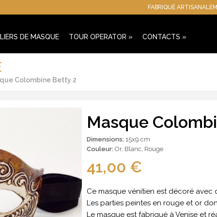
FABRIQUÉ ARTISANALEM
LIERS DE MASQUE
TOUR OPERATOR
»
CONTACTS
»
E
que Colombine Betty 2
Masque Colombin
Dimensions:
15x9 cm
Couleur:
Or
,
Blanc
,
Rouge
41,00 €
Ce masque vénitien est décoré avec d
Les parties peintes en rouge et or d
Le masque est fabriqué à Venise et ré