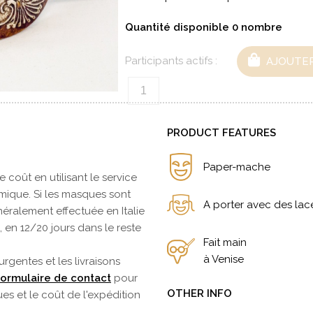
Quantité disponible
0
nombre
Participants actifs :
AJOUTER
PRODUCT FEATURES
Paper-mache
 coût en utilisant le service
mique. Si les masques sont
A porter avec des lac
néralement effectuée en Italie
 en 12/20 jours dans le reste
Fait main
à Venise
gentes et les livraisons
ormulaire de contact
pour
OTHER INFO
es et le coût de l'expédition