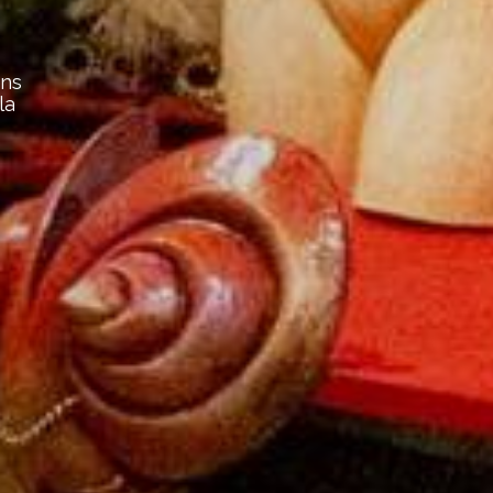
asques
oute la