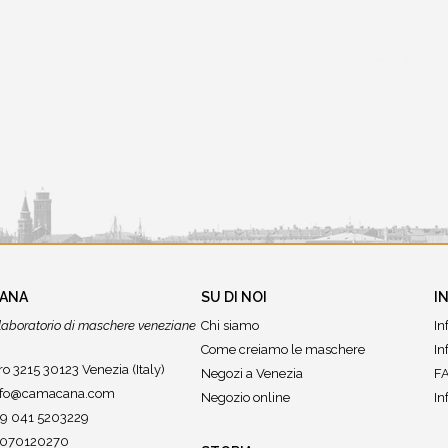
CANA
SU DI NOI
I
r laboratorio di maschere veneziane
Chi siamo
In
Come creiamo le maschere
In
o 3215 30123 Venezia (Italy)
Negozi a Venezia
FA
nfo@camacana.com
Negozio online
In
39 041 5203229
02070120270