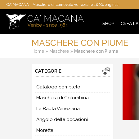
CA’ MACANA - Maschere di carnevale veneziane 100% originali
SHOP
CREA L
MASCHERE CON PIUME
»
»
Home
Maschere
Maschere con Piume
CATEGORIE
Catalogo completo
Maschera di Colombina
La Bauta Veneziana
Angolo delle occasioni
Moretta