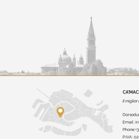
CA'MA
Il miglio
Dorsodur
Email:
i
Phone:+
P.IVA: 