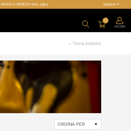
 MANO A VENEZIA DAL 1984
Italiano
0
ACCEDI
« Torna indietro
ORDINA PER