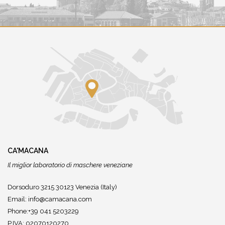
CA'MACANA
Il miglior laboratorio di maschere veneziane
Dorsoduro 3215 30123 Venezia (Italy)
Email:
info@camacana.com
Phone:+39 041 5203229
P.IVA: 02070120270