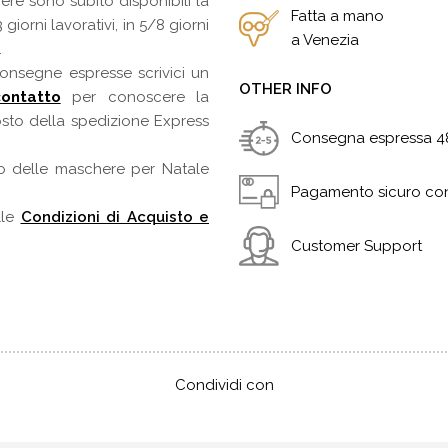
re sono subito disponibili la
Fatta a mano
iorni lavorativi, in 5/8 giorni
a Venezia
.
consegne espresse scrivici un
OTHER INFO
ontatto
per conoscere la
osto della spedizione Express
Consegna espressa 48h
o delle maschere per Natale
Pagamento sicuro co
lle
Condizioni di Acquisto e
Customer Support
Condividi con