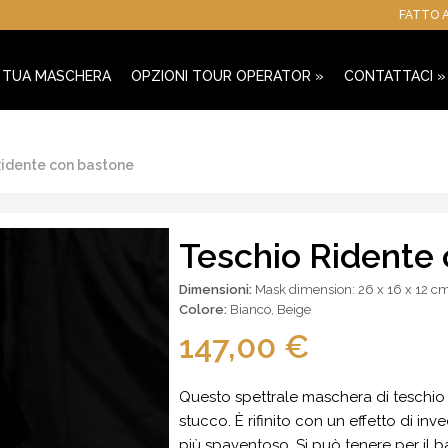
FATTO A
A TUA MASCHERA
OPZIONI TOUR OPERATOR
»
CONTATTACI
»
Ridente con bastone
Teschio Ridente
Dimensioni:
Mask dimension: 26 x 16 x 12 cm
Colore:
Bianco
,
Beige
147,00 €
Questo spettrale maschera di teschio 
stucco. È rifinito con un effetto di 
più spaventoso. Si può tenere per il 