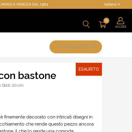
 MANO A VENEZIA DAL 1984
Italiano
0
ACCEDI
« TORNA INDIETRO
ESAURITO
 con bastone
 Stick: 20 cm
è finemente decorato con intricati disegni in
invecchiamento che rende questo pezzo ancora
bastone, il che lo rende una comoda