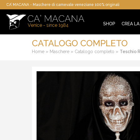
CA’ MACANA - Maschere di carnevale veneziane 100% originali
SHOP
CREA L
CATALOGO COMPLETO
»
»
»
Home
Maschere
Catalogo completo
Teschio 