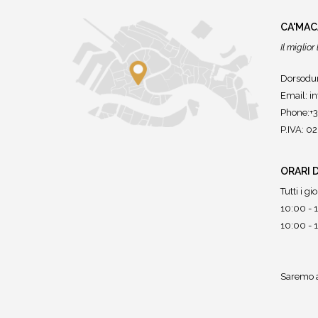
CA'MA
Il miglio
Dorsodur
Email:
i
Phone:+
P.IVA: 
ORARI 
Tutti i gio
10:00 - 1
10:00 - 1
Saremo a