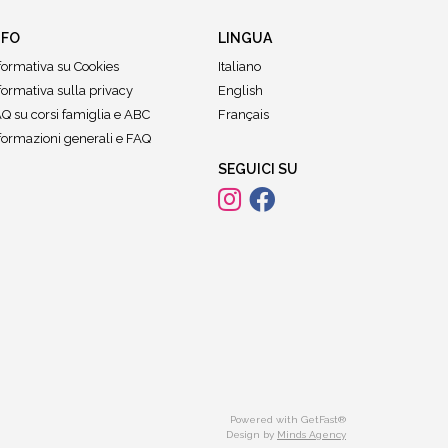
NFO
LINGUA
formativa su Cookies
Italiano
formativa sulla privacy
English
Q su corsi famiglia e ABC
Français
formazioni generali e FAQ
SEGUICI SU
Powered with GetFast®
Design by
Minds Agency