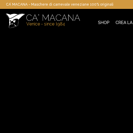
CA’ MACANA - Maschere di carnevale veneziane 100% originali
SHOP
CREA L