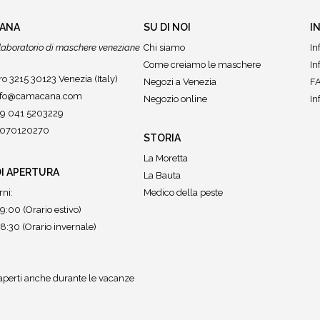
CANA
SU DI NOI
I
r laboratorio di maschere veneziane
Chi siamo
In
Come creiamo le maschere
In
o 3215 30123 Venezia (Italy)
Negozi a Venezia
FA
nfo@camacana.com
Negozio online
In
39 041 5203229
02070120270
STORIA
La Moretta
DI APERTURA
La Bauta
rni:
Medico della peste
9:00 (Orario estivo)
8:30 (Orario invernale)
perti anche durante le vacanze