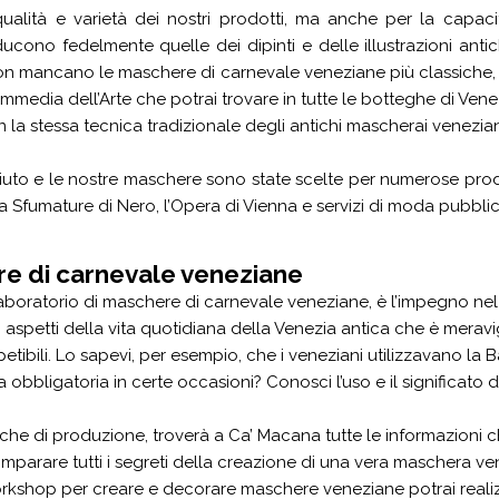
qualità e varietà dei nostri prodotti, ma anche per la capac
ducono fedelmente quelle dei dipinti e delle illustrazioni anti
on mancano le maschere di carnevale veneziane più classiche, 
media dell’Arte che potrai trovare in tutte le botteghe di V
 la stessa tecnica tradizionale degli antichi mascherai venezian
uto e le nostre maschere sono state scelte per numerose produz
a Sfumature di Nero, l’Opera di Vienna e servizi di moda pubbl
ere di carnevale veneziane
aboratorio di maschere di carnevale veneziane, è l’impegno nel d
di aspetti della vita quotidiana della Venezia antica che è mera
etibili. Lo sapevi, per esempio, che i veneziani utilizzavano la B
a obbligatoria in certe occasioni? Conosci l’uso e il significat
niche di produzione, troverà a Ca’ Macana tutte le informazioni 
imparare tutti i segreti della creazione di una vera maschera v
i workshop per creare e decorare maschere veneziane potrai real