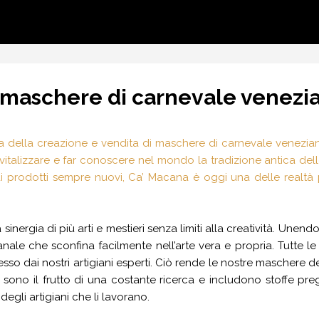
i maschere di carnevale venezi
a della creazione e vendita di maschere di carnevale veneziane 
 rivitalizzare e far conoscere nel mondo la tradizione antica de
 di prodotti sempre nuovi, Ca’ Macana è oggi una delle realtà 
sinergia di più arti e mestieri senza limiti alla creatività. Unend
ianale che sconfina facilmente nell’arte vera e propria. Tutte 
so dai nostri artigiani esperti. Ciò rende le nostre maschere de
oni sono il frutto di una costante ricerca e includono stoffe pr
degli artigiani che li lavorano.