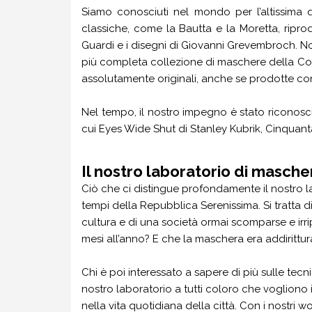
Siamo conosciuti nel mondo per l’altissima 
classiche, come la Bautta e la Moretta, ripro
Guardi e i disegni di Giovanni Grevembroch. N
più completa collezione di maschere della Com
assolutamente originali, anche se prodotte con
Nel tempo, il nostro impegno è stato riconosci
cui Eyes Wide Shut di Stanley Kubrik, Cinquant
Il nostro laboratorio di masch
Ciò che ci distingue profondamente il nostro l
tempi della Repubblica Serenissima. Si tratta 
cultura e di una società ormai scomparse e irrip
mesi all’anno? E che la maschera era addirittur
Chi è poi interessato a sapere di più sulle tec
nostro laboratorio a tutti coloro che vogliono 
nella vita quotidiana della città. Con i nostr