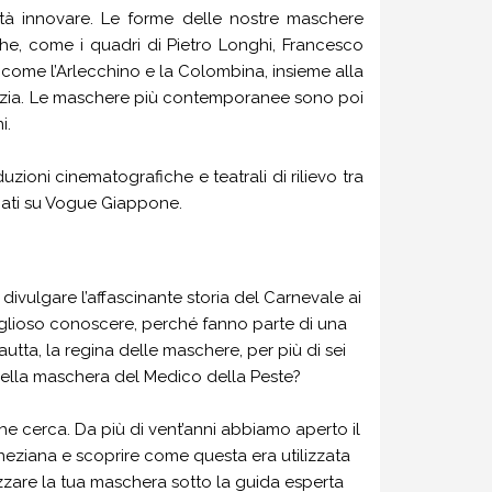
ità innovare. Le forme delle nostre maschere
che, come i quadri di Pietro Longhi, Francesco
come l’Arlecchino e la Colombina, insieme alla
enezia. Le maschere più contemporanee sono poi
i.
ioni cinematografiche e teatrali di rilievo tra
icati su Vogue Giappone.
ivulgare l’affascinante storia del Carnevale ai
viglioso conoscere, perché fanno parte di una
autta, la regina delle maschere, per più di sei
o della maschera del Medico della Peste?
che cerca. Da più di vent’anni abbiamo aperto il
eneziana e scoprire come questa era utilizzata
izzare la tua maschera sotto la guida esperta