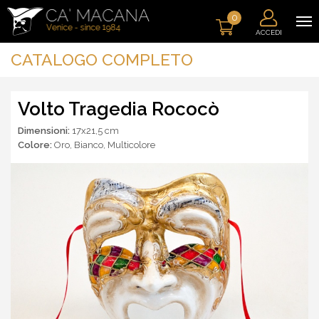
0
ACCEDI
CATALOGO COMPLETO
Volto Tragedia Rococò
Dimensioni:
17x21,5 cm
Colore:
Oro
,
Bianco
,
Multicolore