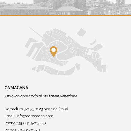
CA'MACANA
Il miglior laboratorio di maschere veneziane
Dorsoduro 3215 30123 Venezia (Italy)
Email:
info@camacana.com
Phone:+39 041 5203229
P.IVA: 02070120270