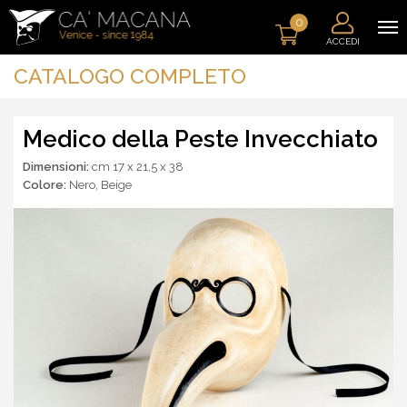
0
ACCEDI
CATALOGO COMPLETO
Medico della Peste Invecchiato
Dimensioni:
cm 17 x 21,5 x 38
Colore:
Nero
,
Beige